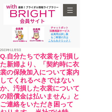
チャットボット
法
務相談サービス
会員用お試し版
をご希望の方は
​こちらをクリック！
2023年11月5日
Q.自分たちで衣裳を汚損し
た新婦より、「契約時に衣
裳の保険加入について案内
してくれるべきではない
か、汚損した衣裳について
の賠償金は払いません」と
ご連絡をいただき困って