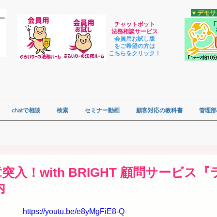
​▼デモ
チャットボット
法
務相談サービス
会員用お試し版
をご希望の方は
​こちらをクリック！
chatで相談
検索
セミナー動画
顧客対応の教科書
管理部
章突入！with BRIGHT 顧問サービス
内
https://youtu.be/e8yMgFiE8-Q