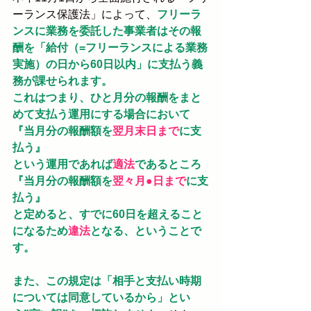
ーランス保護法」によって、
フリーラ
ンスに業務を委託した事業者はその報
酬を「給付（=フリーランスによる業務
実施）の日から60日以内」に支払う義
務が課せられます。
これはつまり、ひと月分の報酬をまと
めて支払う運用にする場合において
『当月分の報酬額を
翌月末日まで
に支
払う』
という運用であれば
適法
であるところ
『当月分の報酬額を
翌々月●日まで
に支
払う』
と定めると、すでに60日を超えること
になるため
違法
となる、ということで
す。
また、この規定は「相手と支払い時期
については同意しているから」とい