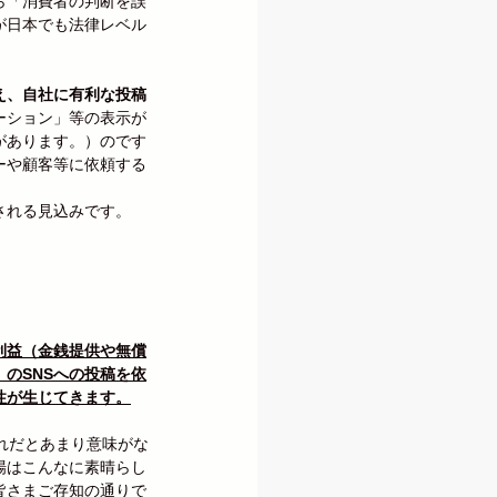
ら「消費者の判断を誤
が日本でも法律レベル
え、自社に有利な投稿
ーション」等の表示が
があります。）のです
ーや顧客等に依頼する
される見込みです。
利益（金銭提供や無償
のSNSへの投稿を依
性が生じてきます。
れだとあまり意味がな
場はこんなに素晴らし
皆さまご存知の通りで