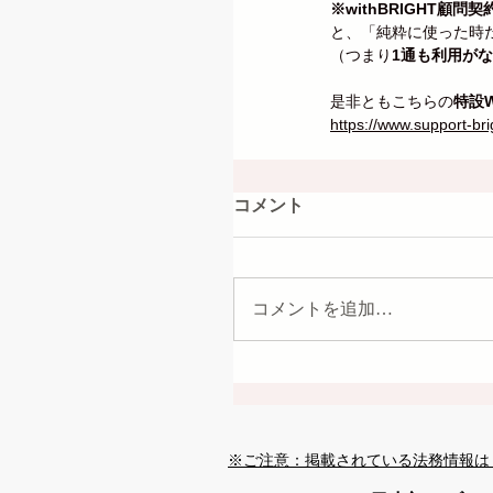
※withBRIGHT顧問
と、「純粋に使った時
（つまり
1通も利用が
是非ともこちらの
特設
https://www.support-br
コメント
コメントを追加…
※ご注意：掲載されている法務情報は