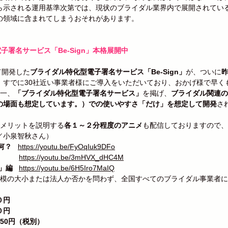
ら示される運用基準次第では、現状のブライダル業界内で展開されてい
の領域に含まれてしまうおそれがあります。
子署名サービス「Be-Sign」本格展開中
て開発した
ブライダル特化型電子署名サービス「Be-Sign」
が、ついに
昨
！すでに30社近い事業者様にご導入をいただいており、おかげ様で早く
唯一、
「ブライダル特化型電子署名サービス」
を掲げ、
ブライダル関連の
の場面も想定しています。）での使いやすさ「だけ」を想定して開発
さ
的なメリットを説明する
各１～２分程度のアニメ
も配信しておりますので、
／小泉智秋さん）
て何？
https://youtu.be/FyOqIuk9DFo
 
https://youtu.be/3mHVX_dHC4M
プ」編
https://youtu.be/6H5Iro7MaIQ
は、規模の大小または法人か否かを問わず、全国すべてのブライダル事業者
０円
０円
50円（税別）