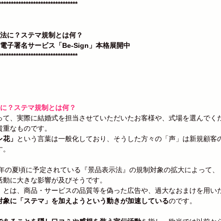
********************************
違法に？ステマ規制とは何？
電子署名サービス「Be-Sign」本格展開中
********************************
違法に？ステマ規制とは何？
って、実際に結婚式を担当させていただいたお客様や、式場を選んでく
貴重なものです。
レ花」
という言葉は一般化しており、そうした方々の「声」は新規顧客
す。
23年の夏頃に予定されている『景品表示法』の規制対象の拡大によって
活動に大きな影響が及びそうです。
』とは、商品・サービスの品質等を偽った広告や、過大なおまけを用い
対象に「ステマ」を加えようという動きが加速している
のです。