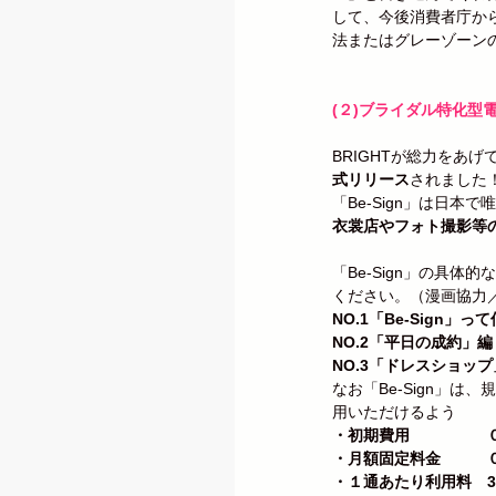
して、今後消費者庁か
法またはグレーゾーン
(２)ブライダル特化型電
BRIGHTが総力をあげ
式リリース
されました
「Be-Sign」は日本で
衣裳店やフォト撮影等
「Be-Sign」の具体
ください。（漫画協力
NO.1「Be-Sign」っ
NO.2「平日の成約」編
NO.3「ドレスショッ
なお「Be-Sign」
用いただけるよう
・初期費用　　　　　
・月額固定料金　　　
・１通あたり利用料　3