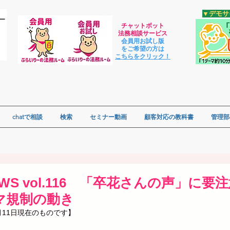
​▼デモ
チャットボット
法
務相談サービス
会員用お試し版
をご希望の方は
​こちらをクリック！
chatで相談
検索
セミナー動画
顧客対応の教科書
管理部
NEWS vol.116 「卒花さんの声」に
マ規制の動き
月11日現在のものです】