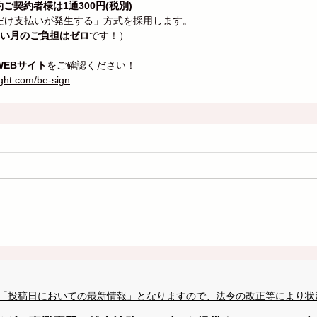
契約ご契約者様は1通300円(税別)
だけ支払いが発生する」方式を採用します。
ない月のご負担はゼロ
です！）
WEBサイト
をご確認ください！
ight.com/be-sign
「投稿日においての最新情報」となりますので、法令の改正等により状