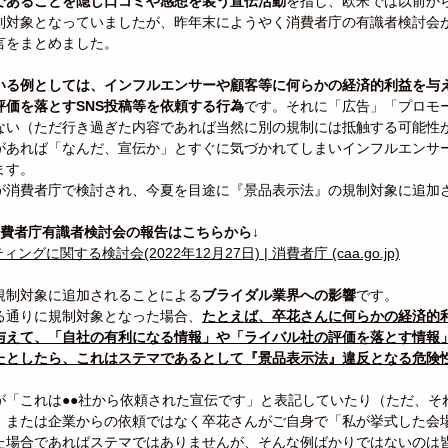
であることを隠し口コミや感想を装う宣伝活動
を指し、欧米では以前か
制対象となっていましたが、昨年末にようやく消費者庁の有識者検討会
言をまとめました。
いる例としては、インフルエンサーや顧客等に何らかの経済的利益を与
評価を落とすSNS投稿等を依頼する行為
です。それに「広告」「プロモ
ない（ただ行き過ぎた内容であれば当然に別の規制には抵触する可能性
があれば「なんだ、宣伝か」とすぐに気づかれてしまいインフルエンサ
ます。
が消費者庁で検討され、今夏を目途に『景品表示法』の規制対象に追加
付消費者庁有識者検討会の報告はこちらから↓
グに関する検討会(2022年12月27日) | 消費者庁 (caa.go.jp)
規制対象に追加されることによる
ブライダル業界への影響
です。
る通りに規制対象となった場合、
たとえば、卒花さんに何らかの経済的
与えて、「自社の有利になる情報」や「ライバル社の評価を落とす情報」
たとしたら、これはステマであるとして『景品表示法』違反となる危険
が「これは●●社から依頼された宣伝です」と表記していたり（ただ、そ
、または企業からの依頼ではなく卒花さんがご自身で「私が挙式した会
た場合であればステマではありませんが、そんな例ばかりではないのは