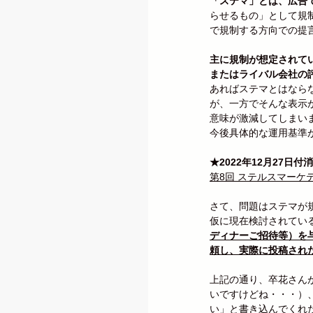
「ステマ」とは、広告
らせるもの」として規
で規制する方向での提
主に規制が想定されて
またはライバル会社の
あればステマとはなら
が、一方でそんな表示
意味が激減してしまい
今後具体的な運用基準
★2022年12月27日
第8回 ステルスマーケティン
さて、問題はステマが
仮に現在検討されてい
ディナーご招待等）を
頼し、実際に投稿され
上記の通り、卒花さん
いですけどね・・・）
い」と書き込んでくれ