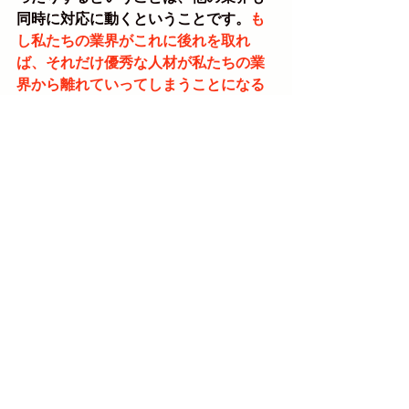
同時に対応に動くということです。
も
し私たちの業界がこれに後れを取れ
ば、それだけ優秀な人材が私たちの業
界から離れていってしまうことになる
のは自明のことでしょう。
ただ一方で、私たちの業界がこのテー
マに真剣に向き合い、「ともに働く仲
間を大切にする環境」を創り出すこと
ができれば、「ブライダルで働こう」
「ブライダルのお仕事に携わろう」と
いう素敵な仲間が集まってくる
に違い
ありません。
それに向けた強い思いとともに、私た
ちBRIGHTは2024年下半期の取り組み
を進めていきます。どうぞ皆様にはご
注目を賜りますことを、心からお願い
申し上げます。