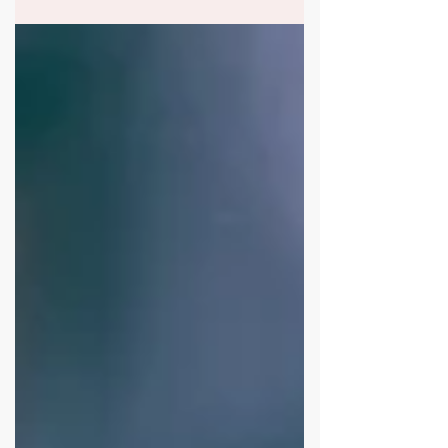
す。） 印紙税は「契約を証する書面」等印紙税法で
規定された２０種類の契約に関する書面のみ課税され
る税金です。 この２０種類の中に請負契約は含ま
れ、準委任契約は含まれていません。 これら２つの
契約の違いは下記の通りです。 ◆請負契約 ： 特
定の成果物の納品をゴールとする契約 例）建物
の建築請負契約、映像商品や写真アルバムの契約 ◆
準委任契約： プロとして全力を尽くすことを約束し
た契約 例）コンサル契約、手術の契約、美容、
着付け、司会の契約 そして一般的には紹介（送客）
契約は「紹介しなければならない」という義務を課す
ものではなく、「もし適した顧客を紹介したらいくら
払うよ」という内容が多く、そのような場合はすでに
準委任契約でもないため、印紙税の課税文書ではない
という結論がほとんどのケースで当てはまるものと認
識しています。 百歩譲って「紹介業務とい